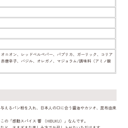
、オニオン、レッドベルペパー、パプリカ、ガーリック、コリア
、赤唐辛子、バジル、オレガノ、マジョラム/調味料（アミノ酸
を与えるパン粉を入れ、日本人の口に合う醤油やカツオ、昆布由来
「感動スパイス 響 （HIBUKU）」なんです。
るなど、さまざまな楽しみ方でお召し上がりいただけます。