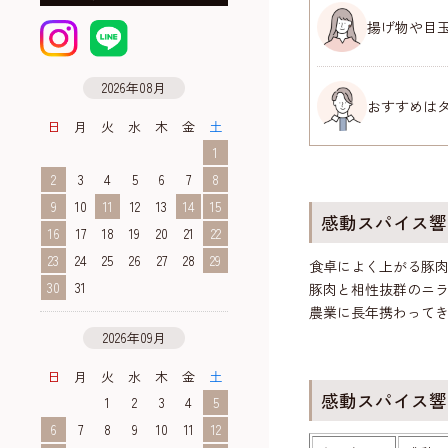
揚げ物や目
2026年08月
おすすめは
日
月
火
水
木
金
土
1
2
3
4
5
6
7
8
9
10
11
12
13
14
15
感動スパイス響（
16
17
18
19
20
21
22
23
24
25
26
27
28
29
食卓によく上がる豚
30
31
豚肉と相性抜群のニラ
農業に長年携わって
2026年09月
日
月
火
水
木
金
土
感動スパイス響（
1
2
3
4
5
6
7
8
9
10
11
12