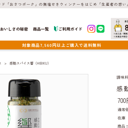
ンド「おさつポーク」の無塩せきウィンナーをはじめ「生産者の想い
おいしさの秘密
商品一覧
ご利用ガイド
対象商品7,560円以上ご購入で送料無料
ス
感動スパイス響（HIBIKU）
調味
感
70
通常
在庫
商品