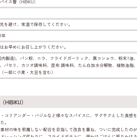
パイス響（HIBIKU）
光を避け、常温で保存してください。
1年
はお早めにお召し上がりください。
国内製造)、パン粉、ニラ、フライドガーリック、黒コショウ、粉末?油
、パセリ、カツオ調味料、昆布 調味料、たん白加水分解物、植物油脂
（一部に小麦・大豆を含む）
HIBIKU）
ウ・コリアンダー・バジルなど様々なスパイスに、サクサクとした食感
した。
素材の味を邪魔しない配合を目指して改良を重ね、ついに完成したのがこの
のドレッシング代わりに、フライドポテトに、卵かけごはんに振りかけ