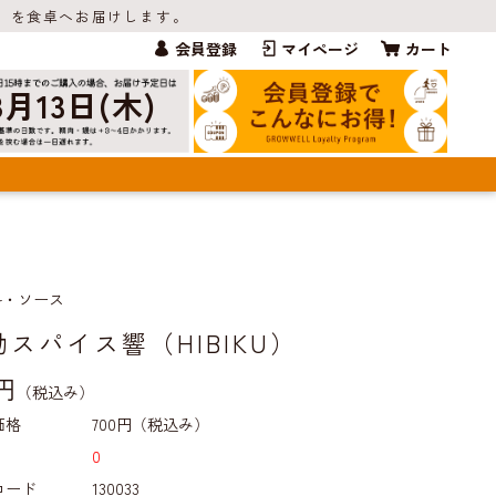
」を食卓へお届けします。
会員登録
マイページ
カート
8月13日(木)
料・ソース
動スパイス響（HIBIKU）
0円
（税込み）
価格
700円
（税込み）
0
コード
130033