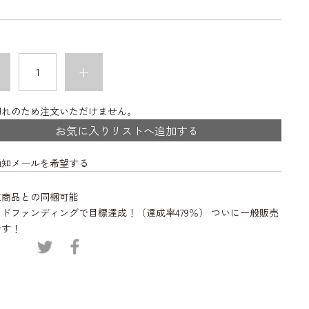
+
切れのため注文いただけません。
お気に入りリストへ追加する
通知メールを希望する
凍商品との同梱可能
ドファンディングで目標達成！（達成率479％） ついに一般販売
です！