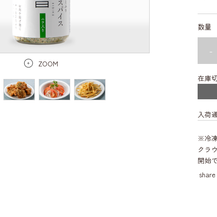
数量
-
ZOOM
在庫
入荷
※冷
クラウ
開始
share