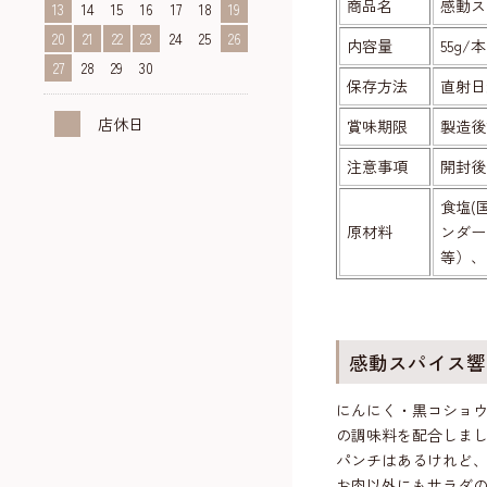
商品名
感動ス
13
14
15
16
17
18
19
20
21
22
23
24
25
26
内容量
55g/本
27
28
29
30
保存方法
直射日
店休日
賞味期限
製造後
注意事項
開封後
食塩(
原材料
ンダー
等）、
感動スパイス響（
にんにく・黒コショ
の調味料を配合しま
パンチはあるけれど、
お肉以外にもサラダ