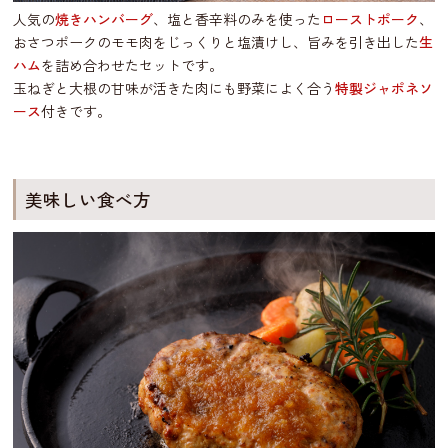
人気の
焼きハンバーグ
、塩と香辛料のみを使った
ローストポーク
、
おさつポークのモモ肉をじっくりと塩漬けし、旨みを引き出した
生
ハム
を詰め合わせたセットです。
玉ねぎと大根の甘味が活きた肉にも野菜によく合う
特製ジャポネソ
ース
付きです。
美味しい食べ方