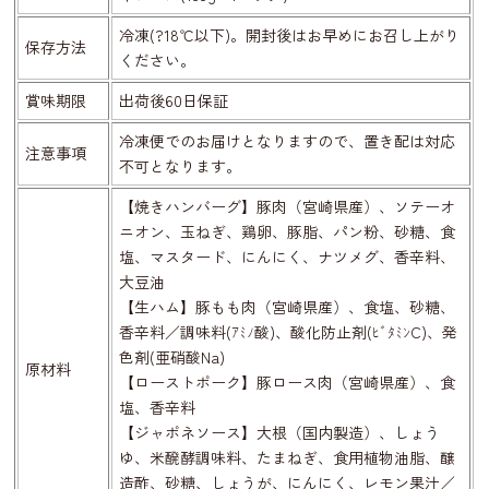
冷凍(?18℃以下)。開封後はお早めにお召し上がり
保存方法
ください。
賞味期限
出荷後60日保証
冷凍便でのお届けとなりますので、置き配は対応
注意事項
不可となります。
【焼きハンバーグ】豚肉（宮崎県産）、ソテーオ
ニオン、玉ねぎ、鶏卵、豚脂、パン粉、砂糖、食
塩、マスタード、にんにく、ナツメグ、香辛料、
大豆油
【生ハム】豚もも肉（宮崎県産）、食塩、砂糖、
香辛料／調味料(ｱﾐﾉ酸)、酸化防止剤(ﾋﾞﾀﾐﾝC)、発
色剤(亜硝酸Na)
原材料
【ローストポーク】豚ロース肉（宮崎県産）、食
塩、香辛料
【ジャポネソース】大根（国内製造）、しょう
ゆ、米醗酵調味料、たまねぎ、食用植物油脂、醸
造酢、砂糖、しょうが、にんにく、レモン果汁／