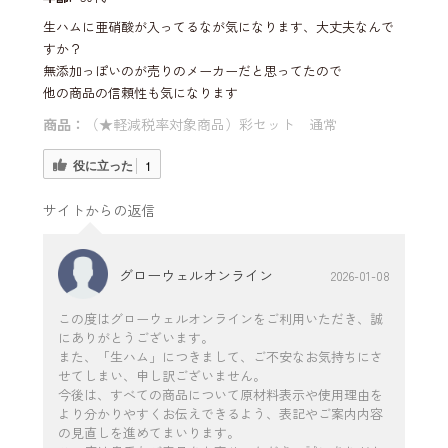
生ハムに亜硝酸が入ってるなが気になります、大丈夫なんで
すか？
無添加っぽいのが売りのメーカーだと思ってたので
他の商品の信頼性も気になります
商品：
（★軽減税率対象商品）彩セット 通常
役に立った
1
サイトからの返信
グローウェルオンライン
2026-01-08
この度はグローウェルオンラインをご利用いただき、誠
にありがとうございます。
また、「生ハム」につきまして、ご不安なお気持ちにさ
せてしまい、申し訳ございません。
今後は、すべての商品について原材料表示や使用理由を
より分かりやすくお伝えできるよう、表記やご案内内容
の見直しを進めてまいります。