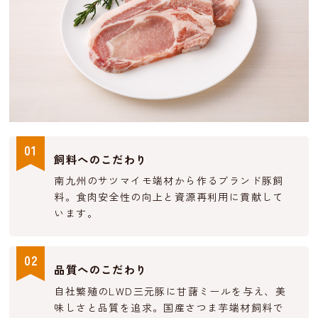
01
飼料へのこだわり
南九州のサツマイモ端材から作るブランド豚飼
料。食肉安全性の向上と資源再利用に貢献して
います。
02
品質へのこだわり
自社繁殖のLWD三元豚に甘藷ミールを与え、美
味しさと品質を追求。国産さつま芋端材飼料で